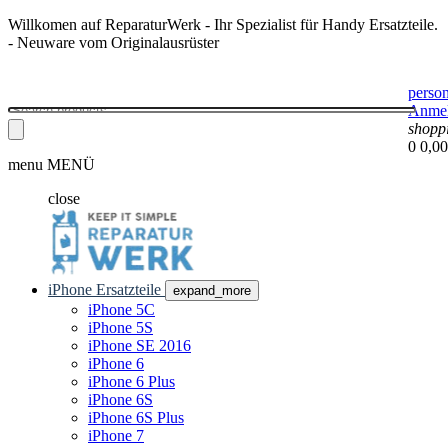
Willkomen auf ReparaturWerk - Ihr Spezialist für Handy Ersatzteile.
- Neuware vom Originalausrüster
perso
Anme
shopp
0
0,00
menu
MENÜ
close
iPhone Ersatzteile
expand_more
iPhone 5C
iPhone 5S
iPhone SE 2016
iPhone 6
iPhone 6 Plus
iPhone 6S
iPhone 6S Plus
iPhone 7