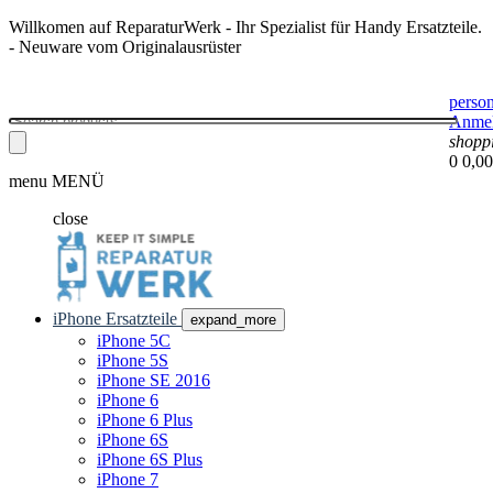
Willkomen auf ReparaturWerk - Ihr Spezialist für Handy Ersatzteile.
- Neuware vom Originalausrüster
perso
Anme
shopp
0
0,00
menu
MENÜ
close
iPhone Ersatzteile
expand_more
iPhone 5C
iPhone 5S
iPhone SE 2016
iPhone 6
iPhone 6 Plus
iPhone 6S
iPhone 6S Plus
iPhone 7