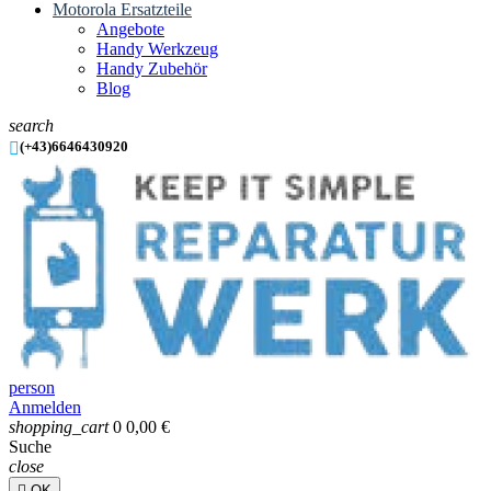
Motorola Ersatzteile
Angebote
Handy Werkzeug
Handy Zubehör
Blog
search

(+43)6646430920
person
Anmelden
shopping_cart
0
0,00 €
Suche
close

OK