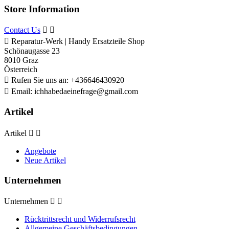
Store Information
Contact Us



Reparatur-Werk | Handy Ersatzteile Shop
Schönaugasse 23
8010 Graz
Österreich

Rufen Sie uns an:
+436646430920

Email:
ichhabedaeinefrage@gmail.com
Artikel
Artikel


Angebote
Neue Artikel
Unternehmen
Unternehmen


Rücktrittsrecht und Widerrufsrecht
Allgemeine Geschäftsbedingungen