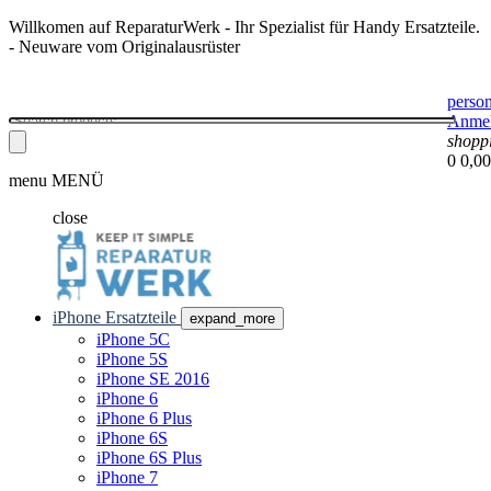
Willkomen auf ReparaturWerk - Ihr Spezialist für Handy Ersatzteile.
- Neuware vom Originalausrüster
perso
Anme
shopp
0
0,00
menu
MENÜ
close
iPhone Ersatzteile
expand_more
iPhone 5C
iPhone 5S
iPhone SE 2016
iPhone 6
iPhone 6 Plus
iPhone 6S
iPhone 6S Plus
iPhone 7