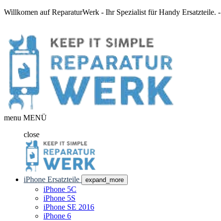
Willkomen auf ReparaturWerk - Ihr Spezialist für Handy Ersatzteile.
menu
MENÜ
close
iPhone Ersatzteile
expand_more
iPhone 5C
iPhone 5S
iPhone SE 2016
iPhone 6