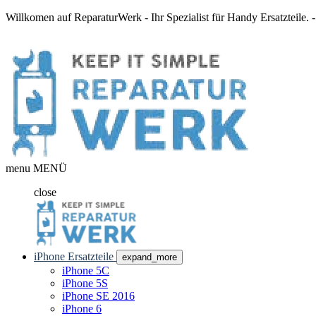
Willkomen auf ReparaturWerk - Ihr Spezialist für Handy Ersatzteile.
menu
MENÜ
close
iPhone Ersatzteile
expand_more
iPhone 5C
iPhone 5S
iPhone SE 2016
iPhone 6