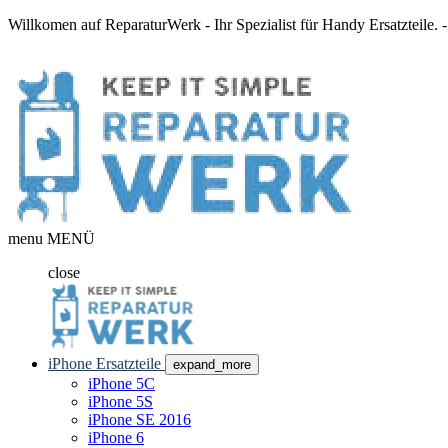
Willkomen auf ReparaturWerk - Ihr Spezialist für Handy Ersatzteile.
menu
MENÜ
close
iPhone Ersatzteile
expand_more
iPhone 5C
iPhone 5S
iPhone SE 2016
iPhone 6