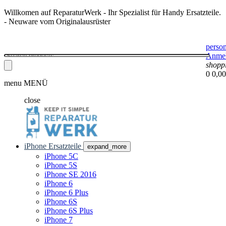
Willkomen auf ReparaturWerk - Ihr Spezialist für Handy Ersatzteile.
- Neuware vom Originalausrüster
perso
Anme
shopp
0
0,00
menu
MENÜ
close
iPhone Ersatzteile
expand_more
iPhone 5C
iPhone 5S
iPhone SE 2016
iPhone 6
iPhone 6 Plus
iPhone 6S
iPhone 6S Plus
iPhone 7