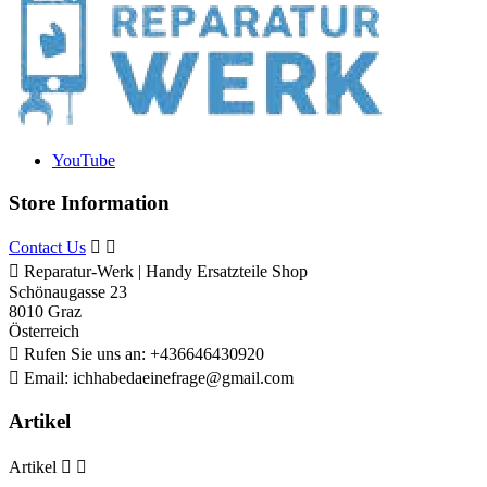
YouTube
Store Information
Contact Us



Reparatur-Werk | Handy Ersatzteile Shop
Schönaugasse 23
8010 Graz
Österreich

Rufen Sie uns an:
+436646430920

Email:
ichhabedaeinefrage@gmail.com
Artikel
Artikel

