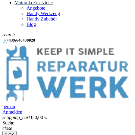
Motorola Ersatzteile
Angebote
Handy Werkzeug
Handy Zubehör
Blog
search

(+43)6646430920
person
Anmelden
shopping_cart
0
0,00 €
Suche
close

OK