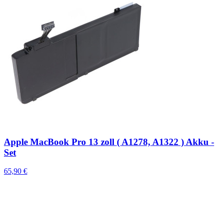
Apple MacBook Pro 13 zoll ( A1278, A1322 ) Akku -
Set
65,90 €