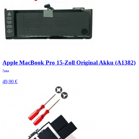
Apple MacBook Pro 15-Zoll Original Akku (A1382)
-...
49,90 €