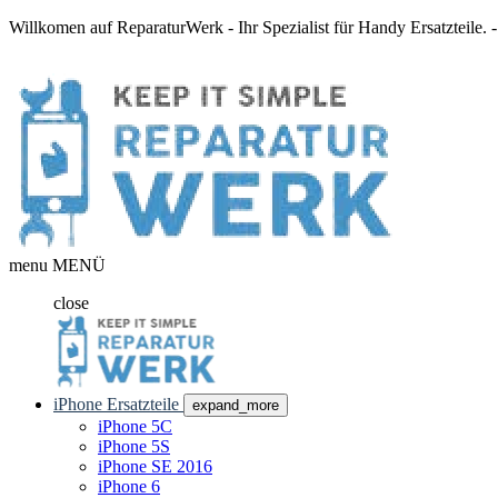
Willkomen auf ReparaturWerk - Ihr Spezialist für Handy Ersatzteile.
menu
MENÜ
close
iPhone Ersatzteile
expand_more
iPhone 5C
iPhone 5S
iPhone SE 2016
iPhone 6