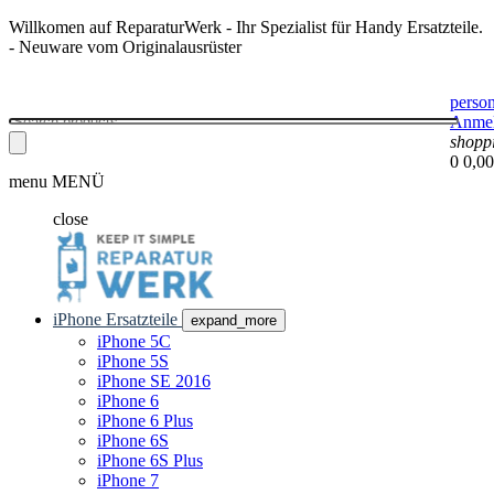
Willkomen auf ReparaturWerk - Ihr Spezialist für Handy Ersatzteile.
- Neuware vom Originalausrüster
perso
Anme
shopp
0
0,00
menu
MENÜ
close
iPhone Ersatzteile
expand_more
iPhone 5C
iPhone 5S
iPhone SE 2016
iPhone 6
iPhone 6 Plus
iPhone 6S
iPhone 6S Plus
iPhone 7