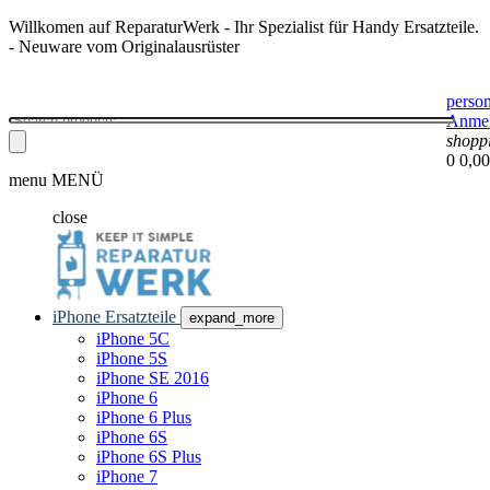
Willkomen auf ReparaturWerk - Ihr Spezialist für Handy Ersatzteile.
- Neuware vom Originalausrüster
perso
Anme
shopp
0
0,00
menu
MENÜ
close
iPhone Ersatzteile
expand_more
iPhone 5C
iPhone 5S
iPhone SE 2016
iPhone 6
iPhone 6 Plus
iPhone 6S
iPhone 6S Plus
iPhone 7