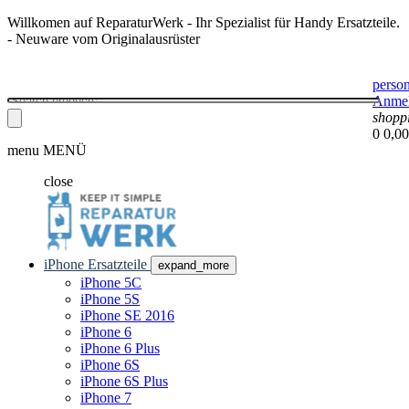
Willkomen auf ReparaturWerk - Ihr Spezialist für Handy Ersatzteile.
- Neuware vom Originalausrüster
perso
Anme
shopp
0
0,00
menu
MENÜ
close
iPhone Ersatzteile
expand_more
iPhone 5C
iPhone 5S
iPhone SE 2016
iPhone 6
iPhone 6 Plus
iPhone 6S
iPhone 6S Plus
iPhone 7