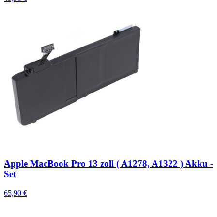
Apple MacBook Pro 13 zoll ( A1278, A1322 ) Akku -
Set
65,90 €