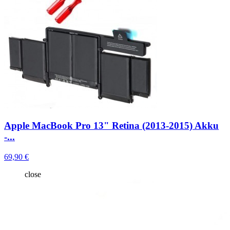
Apple MacBook Pro 13" Retina (2013-2015) Akku
-...
69,90 €
close