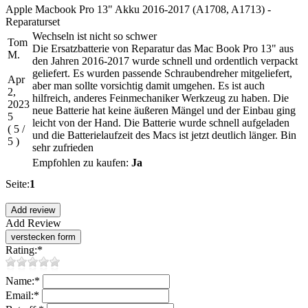
Apple Macbook Pro 13" Akku 2016-2017 (A1708, A1713) -
Reparaturset
Wechseln ist nicht so schwer
Tom
Die Ersatzbatterie von Reparatur das Mac Book Pro 13" aus
M.
den Jahren 2016-2017 wurde schnell und ordentlich verpackt
geliefert. Es wurden passende Schraubendreher mitgeliefert,
Apr
aber man sollte vorsichtig damit umgehen. Es ist auch
2,
hilfreich, anderes Feinmechaniker Werkzeug zu haben. Die
2023
neue Batterie hat keine äußeren Mängel und der Einbau ging
5
leicht von der Hand. Die Batterie wurde schnell aufgeladen
(
5
/
und die Batterielaufzeit des Macs ist jetzt deutlich länger. Bin
5
)
sehr zufrieden
Empfohlen zu kaufen:
Ja
Seite:
1
Add Review
Rating:
*
Name:
*
Email:
*