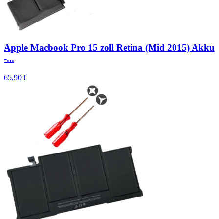
Apple Macbook Pro 15 zoll Retina (Mid 2015) Akku
-...
65,90 €