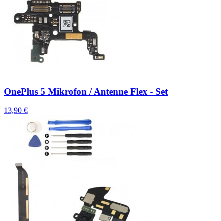
OnePlus 5 Mikrofon / Antenne Flex - Set
13,90 €