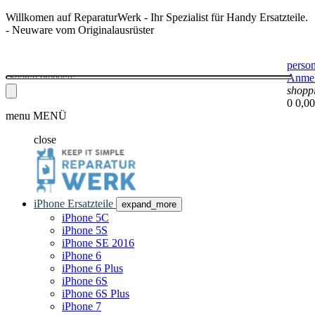
Willkomen auf ReparaturWerk - Ihr Spezialist für Handy Ersatzteile.
- Neuware vom Originalausrüster
perso
Anme
shopp
0
0,00
menu
MENÜ
close
iPhone Ersatzteile
expand_more
iPhone 5C
iPhone 5S
iPhone SE 2016
iPhone 6
iPhone 6 Plus
iPhone 6S
iPhone 6S Plus
iPhone 7