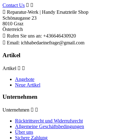
Contact Us



Reparatur-Werk | Handy Ersatzteile Shop
Schönaugasse 23
8010 Graz
Österreich

Rufen Sie uns an:
+436646430920

Email:
ichhabedaeinefrage@gmail.com
Artikel
Artikel


Angebote
Neue Artikel
Unternehmen
Unternehmen


Rücktrittsrecht und Widerrufsrecht
Allgemeine Geschäftsbedingungen
Über uns
Sichere Zahlung