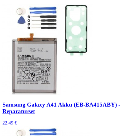
Samsung Galaxy A41 Akku (EB-BA415ABY) -
Reparaturset
22,49 €