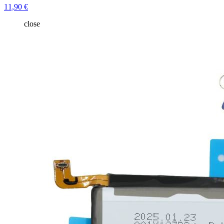
11,90 €
close