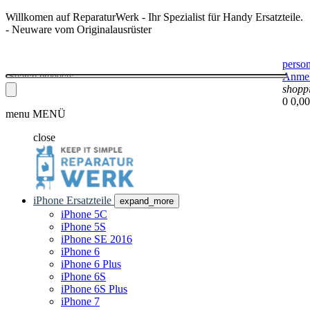
Willkomen auf ReparaturWerk - Ihr Spezialist für Handy Ersatzteile.
- Neuware vom Originalausrüster
perso
Anme
shopp
0
0,00
menu
MENÜ
close
iPhone Ersatzteile
expand_more
iPhone 5C
iPhone 5S
iPhone SE 2016
iPhone 6
iPhone 6 Plus
iPhone 6S
iPhone 6S Plus
iPhone 7