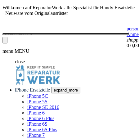
Willkomen auf ReparaturWerk - Ihr Spezialist für Handy Ersatzteile.
- Neuware vom Originalausrüster
perso
Anme
shopp
0
0,00
menu
MENÜ
close
iPhone Ersatzteile
expand_more
iPhone 5C
iPhone 5S
iPhone SE 2016
iPhone 6
iPhone 6 Plus
iPhone 6S
iPhone 6S Plus
iPhone 7