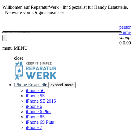
Willkomen auf ReparaturWerk - Ihr Spezialist für Handy Ersatzteile.
- Neuware vom Originalausrüster
perso
Anme
shopp
0
0,00
menu
MENÜ
close
iPhone Ersatzteile
expand_more
iPhone 5C
iPhone 5S
iPhone SE 2016
iPhone 6
iPhone 6 Plus
iPhone 6S
iPhone 6S Plus
iPhone 7