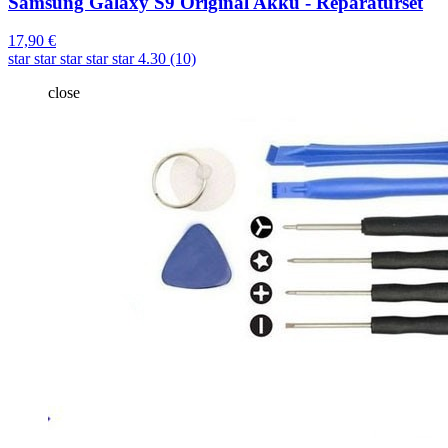
Samsung Galaxy S9 Original Akku - Reparaturset
17,90 €
star
star
star
star
star
4.30 (10)
close