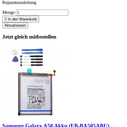
Reparaturanleitung
Menge

In den Warenkorb
Jetzt gleich mitbestellen
Samsung Galaxy A50 Akku (EB-BA505ABU)...