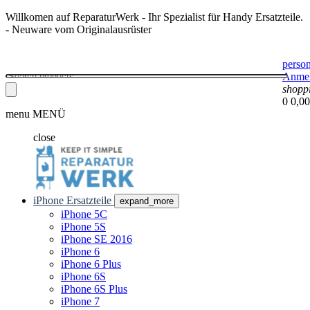
Willkomen auf ReparaturWerk - Ihr Spezialist für Handy Ersatzteile.
- Neuware vom Originalausrüster
perso
Anme
shopp
0
0,00
menu
MENÜ
close
iPhone Ersatzteile
expand_more
iPhone 5C
iPhone 5S
iPhone SE 2016
iPhone 6
iPhone 6 Plus
iPhone 6S
iPhone 6S Plus
iPhone 7