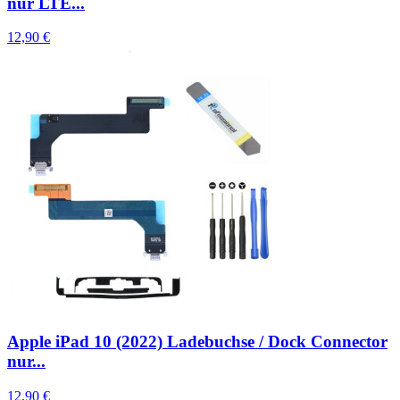
nur LTE...
12,90 €
Apple iPad 10 (2022) Ladebuchse / Dock Connector
nur...
12,90 €