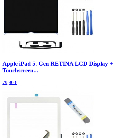
Apple iPad 5. Gen RETINA LCD Display +
Touchscreen...
79,90 €