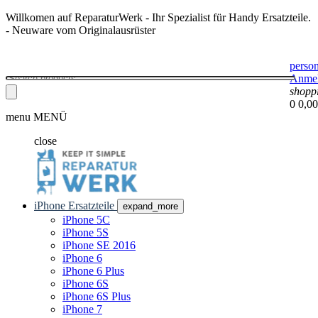
Willkomen auf ReparaturWerk - Ihr Spezialist für Handy Ersatzteile.
- Neuware vom Originalausrüster
perso
Anme
shopp
0
0,00
menu
MENÜ
close
iPhone Ersatzteile
expand_more
iPhone 5C
iPhone 5S
iPhone SE 2016
iPhone 6
iPhone 6 Plus
iPhone 6S
iPhone 6S Plus
iPhone 7