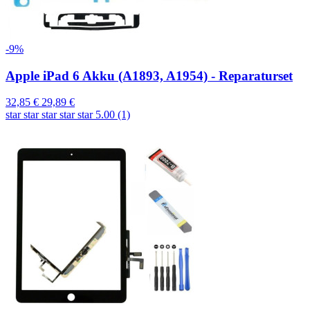
-9%
Apple iPad 6 Akku (A1893, A1954) - Reparaturset
32,85 €
29,89 €
star
star
star
star
star
5.00 (1)