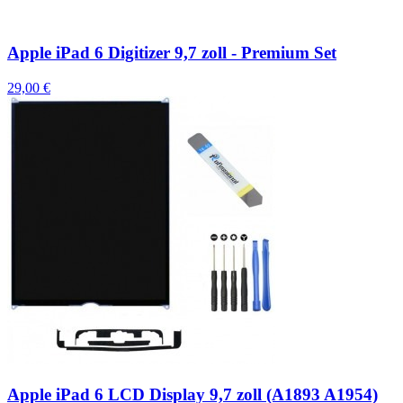
Apple iPad 6 Digitizer 9,7 zoll - Premium Set
29,00 €
Apple iPad 6 LCD Display 9,7 zoll (A1893 A1954)