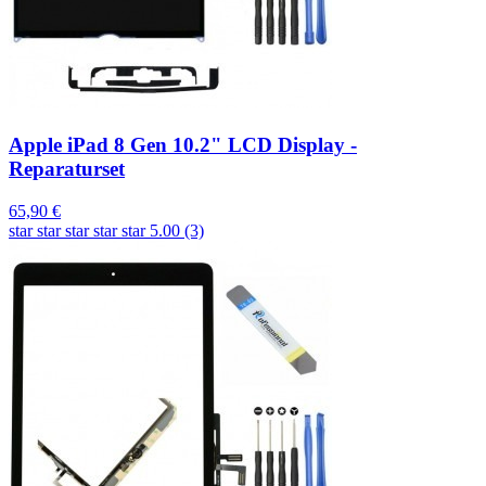
Apple iPad 8 Gen 10.2" LCD Display -
Reparaturset
65,90 €
star
star
star
star
star
5.00 (3)