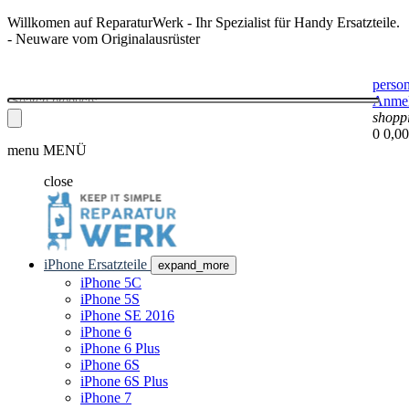
Willkomen auf ReparaturWerk - Ihr Spezialist für Handy Ersatzteile.
- Neuware vom Originalausrüster
perso
Anme
shopp
0
0,00
menu
MENÜ
close
iPhone Ersatzteile
expand_more
iPhone 5C
iPhone 5S
iPhone SE 2016
iPhone 6
iPhone 6 Plus
iPhone 6S
iPhone 6S Plus
iPhone 7