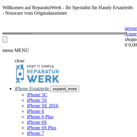
Willkomen auf ReparaturWerk - Ihr Spezialist für Handy Ersatzteile.
- Neuware vom Originalausrüster
perso
Anme
shopp
0
0,00
menu
MENÜ
close
iPhone Ersatzteile
expand_more
iPhone 5C
iPhone 5S
iPhone SE 2016
iPhone 6
iPhone 6 Plus
iPhone 6S
iPhone 6S Plus
iPhone 7