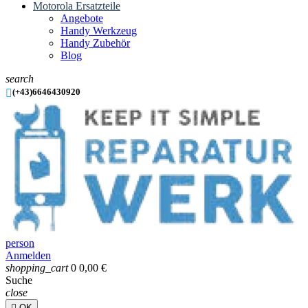
Motorola Ersatzteile
Angebote
Handy Werkzeug
Handy Zubehör
Blog
search

(+43)6646430920
person
Anmelden
shopping_cart
0
0,00 €
Suche
close

OK