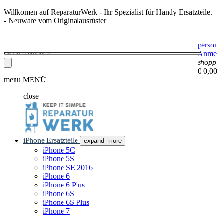
Willkomen auf ReparaturWerk - Ihr Spezialist für Handy Ersatzteile.
- Neuware vom Originalausrüster
perso
Anme
shopp
0
0,00
menu
MENÜ
close
iPhone Ersatzteile
expand_more
iPhone 5C
iPhone 5S
iPhone SE 2016
iPhone 6
iPhone 6 Plus
iPhone 6S
iPhone 6S Plus
iPhone 7