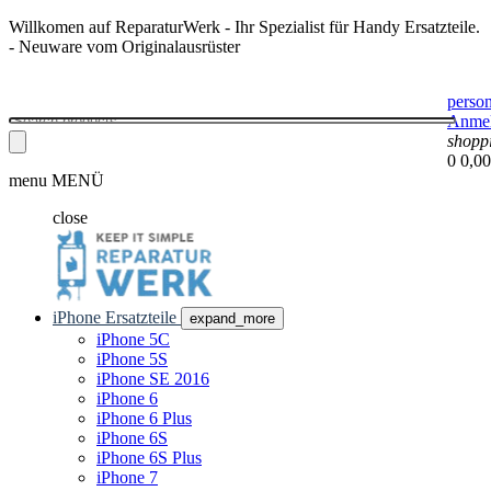
Willkomen auf ReparaturWerk - Ihr Spezialist für Handy Ersatzteile.
- Neuware vom Originalausrüster
perso
Anme
shopp
0
0,00
menu
MENÜ
close
iPhone Ersatzteile
expand_more
iPhone 5C
iPhone 5S
iPhone SE 2016
iPhone 6
iPhone 6 Plus
iPhone 6S
iPhone 6S Plus
iPhone 7