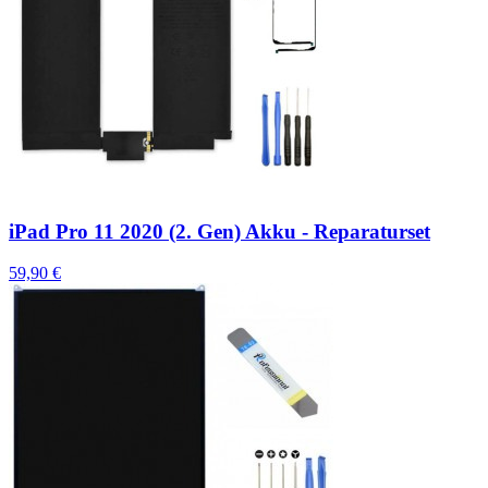
iPad Pro 11 2020 (2. Gen) Akku - Reparaturset
59,90 €