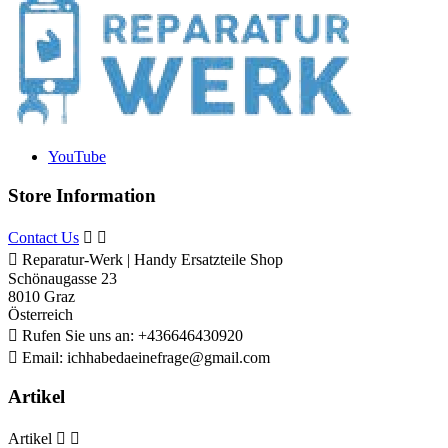
YouTube
Store Information
Contact Us



Reparatur-Werk | Handy Ersatzteile Shop
Schönaugasse 23
8010 Graz
Österreich

Rufen Sie uns an:
+436646430920

Email:
ichhabedaeinefrage@gmail.com
Artikel
Artikel

