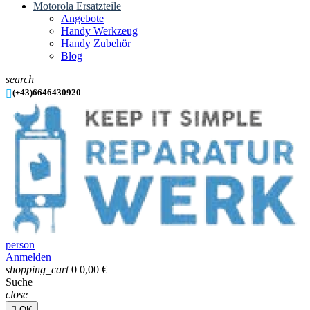
Motorola Ersatzteile
Angebote
Handy Werkzeug
Handy Zubehör
Blog
search

(+43)6646430920
person
Anmelden
shopping_cart
0
0,00 €
Suche
close

OK