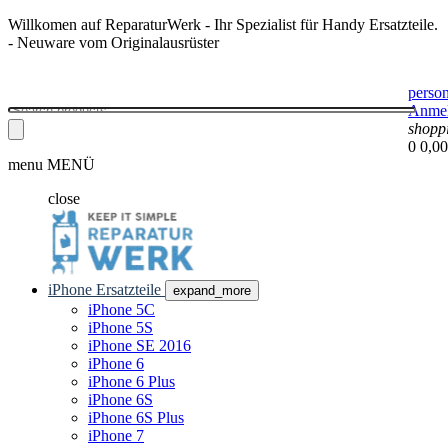
Willkomen auf ReparaturWerk - Ihr Spezialist für Handy Ersatzteile.
- Neuware vom Originalausrüster
perso
Anme
shopp
0
0,00
menu
MENÜ
close
iPhone Ersatzteile
expand_more
iPhone 5C
iPhone 5S
iPhone SE 2016
iPhone 6
iPhone 6 Plus
iPhone 6S
iPhone 6S Plus
iPhone 7