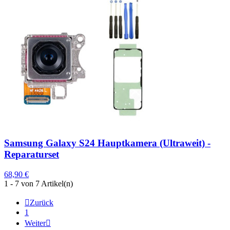
Samsung Galaxy S24 Hauptkamera (Ultraweit) -
Reparaturset
68,90 €
1 - 7 von 7 Artikel(n)

Zurück
1
Weiter
