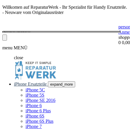
Willkomen auf ReparaturWerk - Ihr Spezialist für Handy Ersatzteile.
- Neuware vom Originalausrüster
perso
Anme
shopp
0
0,00
menu
MENÜ
close
iPhone Ersatzteile
expand_more
iPhone 5C
iPhone 5S
iPhone SE 2016
iPhone 6
iPhone 6 Plus
iPhone 6S
iPhone 6S Plus
iPhone 7