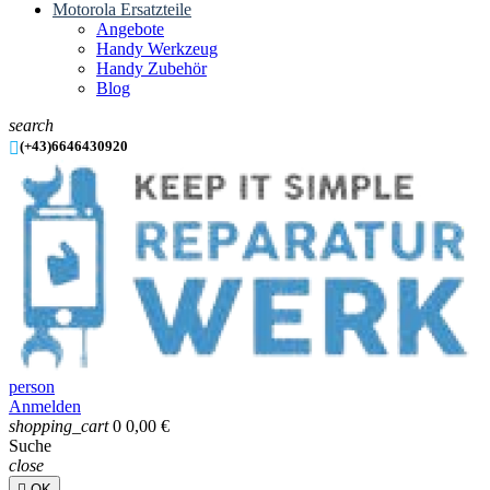
Motorola Ersatzteile
Angebote
Handy Werkzeug
Handy Zubehör
Blog
search

(+43)6646430920
person
Anmelden
shopping_cart
0
0,00 €
Suche
close

OK