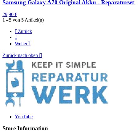
Samsung Galaxy A70 Original Akku - Reparaturset
29,90 €
1 - 5 von 5 Artikel(n)

Zurück
1
Weiter

Zurück nach oben

YouTube
Store Information