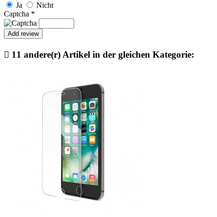
Ja
Nicht
Captcha
*

11 andere(r) Artikel in der gleichen Kategorie: