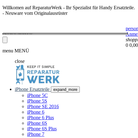
Willkomen auf ReparaturWerk - Ihr Spezialist für Handy Ersatzteile.
- Neuware vom Originalausrüster
perso
Anme
shopp
0
0,00
menu
MENÜ
close
iPhone Ersatzteile
expand_more
iPhone 5C
iPhone 5S
iPhone SE 2016
iPhone 6
iPhone 6 Plus
iPhone 6S
iPhone 6S Plus
iPhone 7