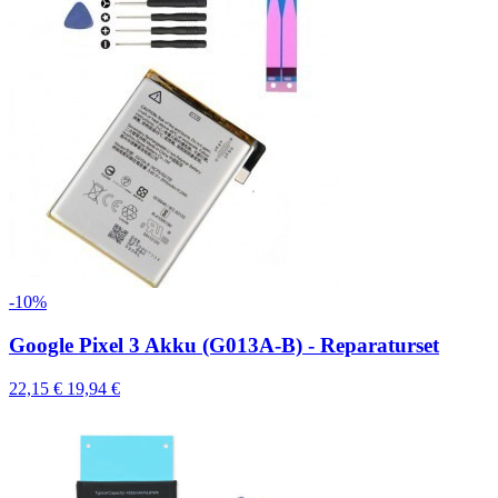
-10%
Google Pixel 3 Akku (G013A-B) - Reparaturset
22,15 €
19,94 €