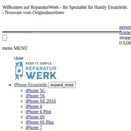
Willkomen auf ReparaturWerk - Ihr Spezialist für Handy Ersatzteile.
- Neuware vom Originalausrüster
perso
Anme
shopp
0
0,00
menu
MENÜ
close
iPhone Ersatzteile
expand_more
iPhone 5C
iPhone 5S
iPhone SE 2016
iPhone 6
iPhone 6 Plus
iPhone 6S
iPhone 6S Plus
iPhone 7