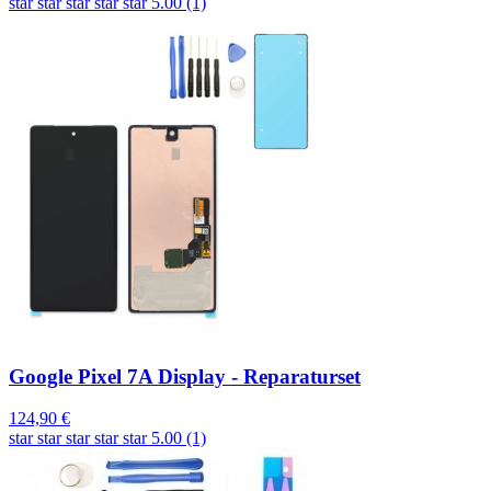
star
star
star
star
star
5.00 (1)
Google Pixel 7A Display - Reparaturset
124,90 €
star
star
star
star
star
5.00 (1)