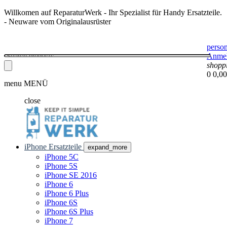
Willkomen auf ReparaturWerk - Ihr Spezialist für Handy Ersatzteile.
- Neuware vom Originalausrüster
perso
Anme
shopp
0
0,00
menu
MENÜ
close
iPhone Ersatzteile
expand_more
iPhone 5C
iPhone 5S
iPhone SE 2016
iPhone 6
iPhone 6 Plus
iPhone 6S
iPhone 6S Plus
iPhone 7