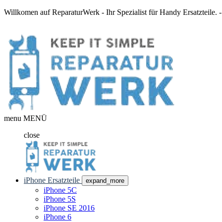
Willkomen auf ReparaturWerk - Ihr Spezialist für Handy Ersatzteile.
menu
MENÜ
close
iPhone Ersatzteile
expand_more
iPhone 5C
iPhone 5S
iPhone SE 2016
iPhone 6