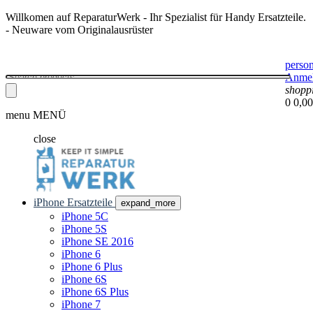
Willkomen auf ReparaturWerk - Ihr Spezialist für Handy Ersatzteile.
- Neuware vom Originalausrüster
perso
Anme
shopp
0
0,00
menu
MENÜ
close
iPhone Ersatzteile
expand_more
iPhone 5C
iPhone 5S
iPhone SE 2016
iPhone 6
iPhone 6 Plus
iPhone 6S
iPhone 6S Plus
iPhone 7