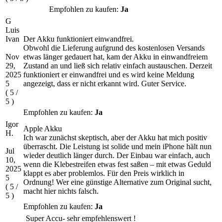
Empfohlen zu kaufen:
Ja
G
Luis
Ivan
Der Akku funktioniert einwandfrei.
Obwohl die Lieferung aufgrund des kostenlosen Versands
Nov
etwas länger gedauert hat, kam der Akku in einwandfreiem
29,
Zustand an und ließ sich relativ einfach austauschen. Derzeit
2025
funktioniert er einwandfrei und es wird keine Meldung
5
angezeigt, dass er nicht erkannt wird. Guter Service.
(
5
/
5
)
Empfohlen zu kaufen:
Ja
Igor
Apple Akku
H.
Ich war zunächst skeptisch, aber der Akku hat mich positiv
überrascht. Die Leistung ist solide und mein iPhone hält nun
Jul
wieder deutlich länger durch. Der Einbau war einfach, auch
10,
wenn die Klebestreifen etwas fest saßen – mit etwas Geduld
2025
klappt es aber problemlos. Für den Preis wirklich in
5
Ordnung! Wer eine günstige Alternative zum Original sucht,
(
5
/
macht hier nichts falsch.
5
)
Empfohlen zu kaufen:
Ja
Super Accu- sehr empfehlenswert !