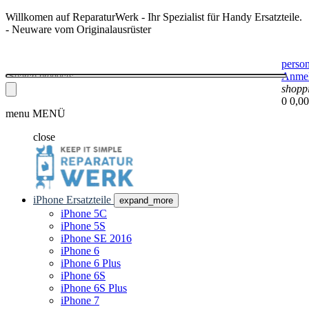
Willkomen auf ReparaturWerk - Ihr Spezialist für Handy Ersatzteile.
- Neuware vom Originalausrüster
perso
Anme
shopp
0
0,00
menu
MENÜ
close
iPhone Ersatzteile
expand_more
iPhone 5C
iPhone 5S
iPhone SE 2016
iPhone 6
iPhone 6 Plus
iPhone 6S
iPhone 6S Plus
iPhone 7