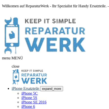
Willkomen auf ReparaturWerk - Ihr Spezialist für Handy Ersatzteile.
menu
MENÜ
close
iPhone Ersatzteile
expand_more
iPhone 5C
iPhone 5S
iPhone SE 2016
iPhone 6