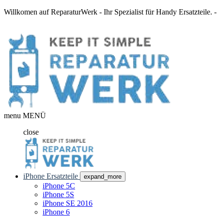
Willkomen auf ReparaturWerk - Ihr Spezialist für Handy Ersatzteile.
menu
MENÜ
close
iPhone Ersatzteile
expand_more
iPhone 5C
iPhone 5S
iPhone SE 2016
iPhone 6