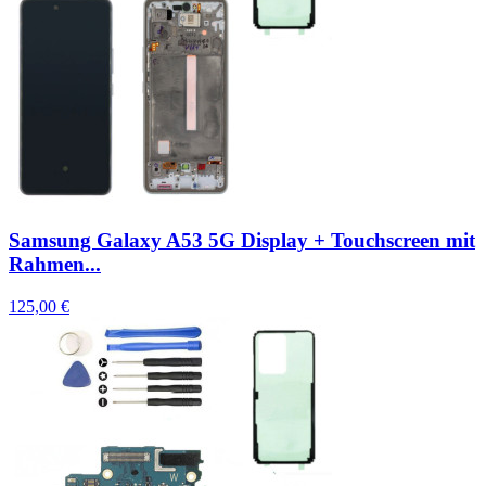
Samsung Galaxy A53 5G Display + Touchscreen mit
Rahmen...
125,00 €