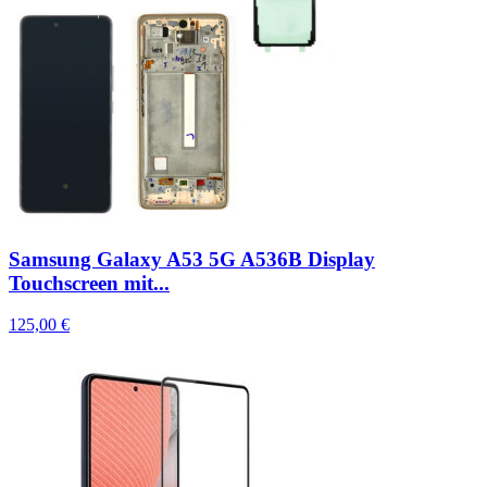
Samsung Galaxy A53 5G A536B Display
Touchscreen mit...
125,00 €