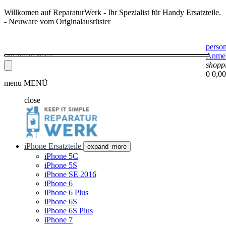
Willkomen auf ReparaturWerk - Ihr Spezialist für Handy Ersatzteile.
- Neuware vom Originalausrüster
perso
Anme
shopp
0
0,00
menu
MENÜ
close
iPhone Ersatzteile
expand_more
iPhone 5C
iPhone 5S
iPhone SE 2016
iPhone 6
iPhone 6 Plus
iPhone 6S
iPhone 6S Plus
iPhone 7