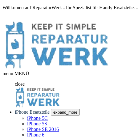
Willkomen auf ReparaturWerk - Ihr Spezialist für Handy Ersatzteile.
menu
MENÜ
close
iPhone Ersatzteile
expand_more
iPhone 5C
iPhone 5S
iPhone SE 2016
iPhone 6