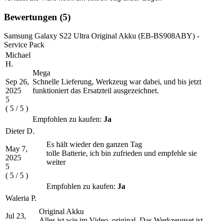
Bewertungen
(5)
Samsung Galaxy S22 Ultra Original Akku (EB-BS908ABY) -
Service Pack
Michael
H.
Mega
Sep 26,
Schnelle Lieferung, Werkzeug war dabei, und bis jetzt
2025
funktioniert das Ersatzteil ausgezeichnet.
5
(
5
/
5
)
Empfohlen zu kaufen:
Ja
Dieter D.
Es hält wieder den ganzen Tag
May 7,
tolle Batterie, ich bin zufrieden und empfehle sie
2025
weiter
5
(
5
/
5
)
Empfohlen zu kaufen:
Ja
Waleria P.
Original Akku
Jul 23,
Alles ist wie im Video, original. Das Werkzeugset ist