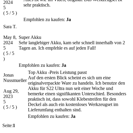
2024
sehr praktisch.
5
(
5
/
5
)
Empfohlen zu kaufen:
Ja
Sara T.
May 8,
Super Akku
2024
Sehr langlebiger Akku, kam sehr schnell innerhalb von 2
5
Tagen an. Ich empfehle es auf jeden Fall!
(
5
/
5
)
Empfohlen zu kaufen:
Ja
Top Akku -Preis Leistung passt
Jonas
Auf den ersten Blick scheint es sich um eine
Nussmueller
originalverpackte Ware zu handeln. Ich benutze den
Akku für S22 Ultra nun seit einer Woche und
Aug 29,
bemerke einen signifikanten Unterschied. Besonders
2023
praktisch ist, dass sowohl Klebestreifen für den
5
Deckel als auch ein kostenloses Werkzeugset im
(
5
/
5
)
Lieferumfang enthalten sind.
Empfohlen zu kaufen:
Ja
Seite:
1