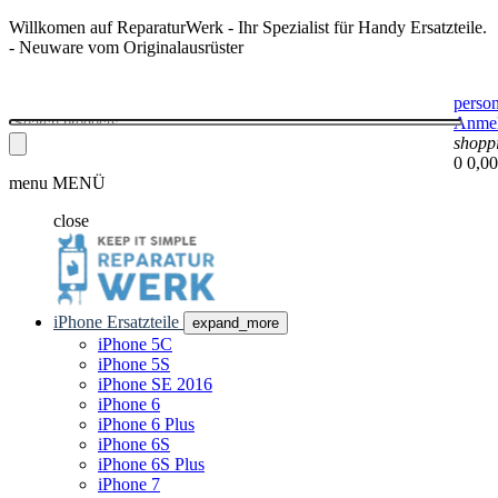
Willkomen auf ReparaturWerk - Ihr Spezialist für Handy Ersatzteile.
- Neuware vom Originalausrüster
perso
Anme
shopp
0
0,00
menu
MENÜ
close
iPhone Ersatzteile
expand_more
iPhone 5C
iPhone 5S
iPhone SE 2016
iPhone 6
iPhone 6 Plus
iPhone 6S
iPhone 6S Plus
iPhone 7