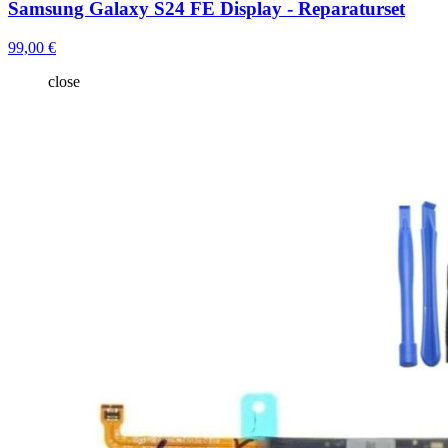
Samsung Galaxy S24 FE Display - Reparaturset
99,00 €
close