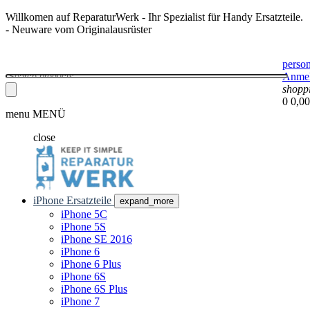
Willkomen auf ReparaturWerk - Ihr Spezialist für Handy Ersatzteile.
- Neuware vom Originalausrüster
perso
Anme
shopp
0
0,00
menu
MENÜ
close
iPhone Ersatzteile
expand_more
iPhone 5C
iPhone 5S
iPhone SE 2016
iPhone 6
iPhone 6 Plus
iPhone 6S
iPhone 6S Plus
iPhone 7