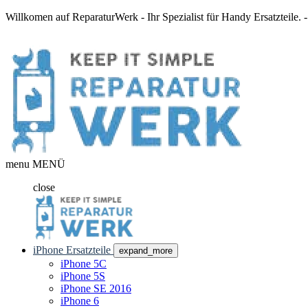
Willkomen auf ReparaturWerk - Ihr Spezialist für Handy Ersatzteile.
menu
MENÜ
close
iPhone Ersatzteile
expand_more
iPhone 5C
iPhone 5S
iPhone SE 2016
iPhone 6