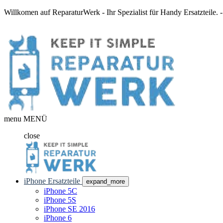
Willkomen auf ReparaturWerk - Ihr Spezialist für Handy Ersatzteile.
menu
MENÜ
close
iPhone Ersatzteile
expand_more
iPhone 5C
iPhone 5S
iPhone SE 2016
iPhone 6