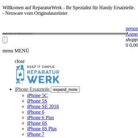
Willkomen auf ReparaturWerk - Ihr Spezialist für Handy Ersatzteile.
- Neuware vom Originalausrüster
perso
Anme
shopp
0
0,00
menu
MENÜ
close
iPhone Ersatzteile
expand_more
iPhone 5C
iPhone 5S
iPhone SE 2016
iPhone 6
iPhone 6 Plus
iPhone 6S
iPhone 6S Plus
iPhone 7