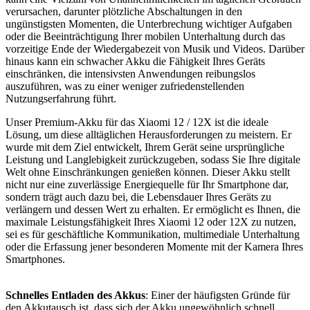
verursachen, darunter plötzliche Abschaltungen in den
ungünstigsten Momenten, die Unterbrechung wichtiger Aufgaben
oder die Beeinträchtigung Ihrer mobilen Unterhaltung durch das
vorzeitige Ende der Wiedergabezeit von Musik und Videos. Darüber
hinaus kann ein schwacher Akku die Fähigkeit Ihres Geräts
einschränken, die intensivsten Anwendungen reibungslos
auszuführen, was zu einer weniger zufriedenstellenden
Nutzungserfahrung führt.
Unser Premium-Akku für das Xiaomi 12 / 12X ist die ideale
Lösung, um diese alltäglichen Herausforderungen zu meistern. Er
wurde mit dem Ziel entwickelt, Ihrem Gerät seine ursprüngliche
Leistung und Langlebigkeit zurückzugeben, sodass Sie Ihre digitale
Welt ohne Einschränkungen genießen können. Dieser Akku stellt
nicht nur eine zuverlässige Energiequelle für Ihr Smartphone dar,
sondern trägt auch dazu bei, die Lebensdauer Ihres Geräts zu
verlängern und dessen Wert zu erhalten. Er ermöglicht es Ihnen, die
maximale Leistungsfähigkeit Ihres Xiaomi 12 oder 12X zu nutzen,
sei es für geschäftliche Kommunikation, multimediale Unterhaltung
oder die Erfassung jener besonderen Momente mit der Kamera Ihres
Smartphones.
Schnelles Entladen des Akkus
: Einer der häufigsten Gründe für
den Akkutausch ist, dass sich der Akku ungewöhnlich schnell