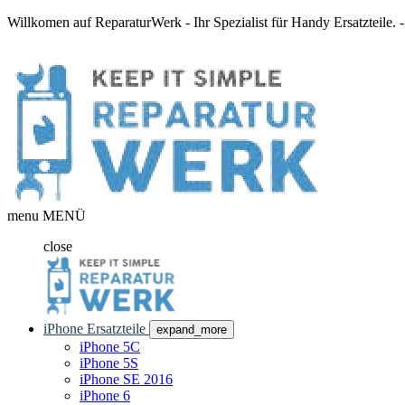
Willkomen auf ReparaturWerk - Ihr Spezialist für Handy Ersatzteile.
menu
MENÜ
close
iPhone Ersatzteile
expand_more
iPhone 5C
iPhone 5S
iPhone SE 2016
iPhone 6