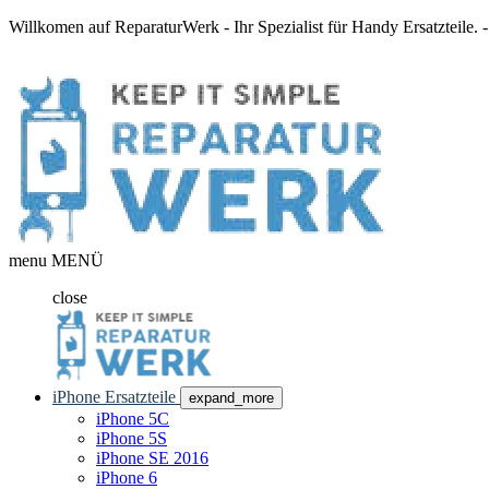
Willkomen auf ReparaturWerk - Ihr Spezialist für Handy Ersatzteile.
menu
MENÜ
close
iPhone Ersatzteile
expand_more
iPhone 5C
iPhone 5S
iPhone SE 2016
iPhone 6