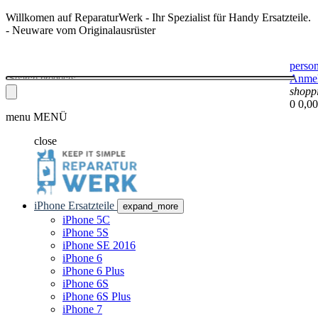
Willkomen auf ReparaturWerk - Ihr Spezialist für Handy Ersatzteile.
- Neuware vom Originalausrüster
perso
Anme
shopp
0
0,00
menu
MENÜ
close
iPhone Ersatzteile
expand_more
iPhone 5C
iPhone 5S
iPhone SE 2016
iPhone 6
iPhone 6 Plus
iPhone 6S
iPhone 6S Plus
iPhone 7