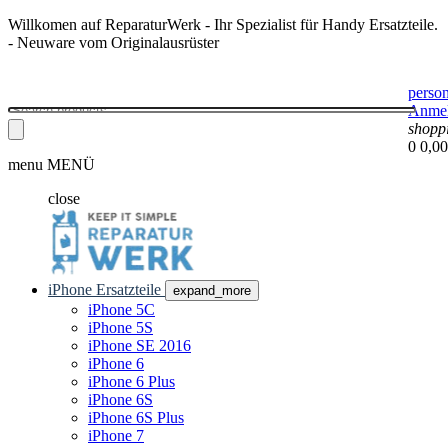
Willkomen auf ReparaturWerk - Ihr Spezialist für Handy Ersatzteile.
- Neuware vom Originalausrüster
perso
Anme
shopp
0
0,00
menu
MENÜ
close
iPhone Ersatzteile
expand_more
iPhone 5C
iPhone 5S
iPhone SE 2016
iPhone 6
iPhone 6 Plus
iPhone 6S
iPhone 6S Plus
iPhone 7