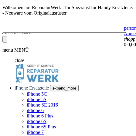
Willkomen auf ReparaturWerk - Ihr Spezialist für Handy Ersatzteile.
- Neuware vom Originalausrüster
perso
Anme
shopp
0
0,00
menu
MENÜ
close
iPhone Ersatzteile
expand_more
iPhone 5C
iPhone 5S
iPhone SE 2016
iPhone 6
iPhone 6 Plus
iPhone 6S
iPhone 6S Plus
iPhone 7