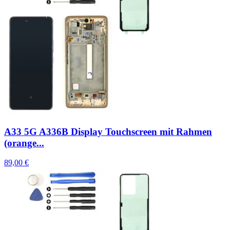
A33 5G A336B Display Touchscreen mit Rahmen
(orange...
89,00 €