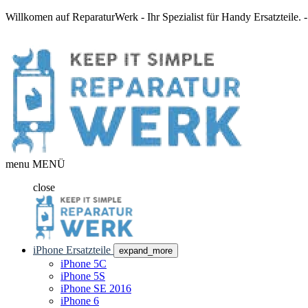
Willkomen auf ReparaturWerk - Ihr Spezialist für Handy Ersatzteile.
menu
MENÜ
close
iPhone Ersatzteile
expand_more
iPhone 5C
iPhone 5S
iPhone SE 2016
iPhone 6