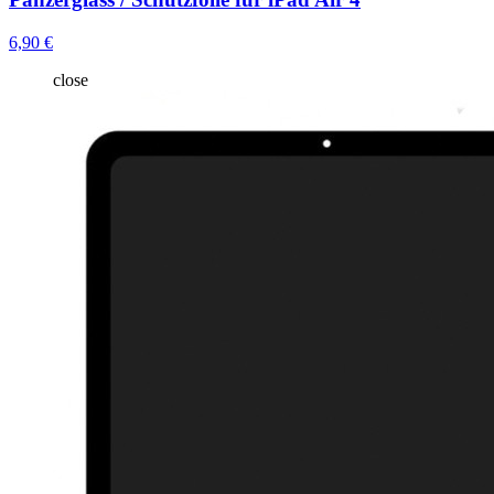
6,90 €
close