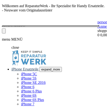
Willkomen auf ReparaturWerk - Ihr Spezialist für Handy Ersatzteile.
- Neuware vom Originalausrüster
perso
Anme
shopp
0
0,00
menu
MENÜ
close
iPhone Ersatzteile
expand_more
iPhone 5C
iPhone 5S
iPhone SE 2016
iPhone 6
iPhone 6 Plus
iPhone 6S
iPhone 6S Plus
iPhone 7