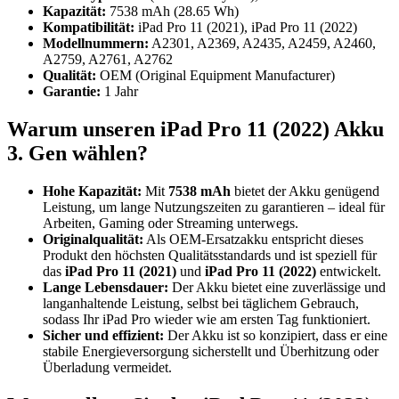
Kapazität:
7538 mAh (28.65 Wh)
Kompatibilität:
iPad Pro 11 (2021), iPad Pro 11 (2022)
Modellnummern:
A2301, A2369, A2435, A2459, A2460,
A2759, A2761, A2762
Qualität:
OEM (Original Equipment Manufacturer)
Garantie:
1 Jahr
Warum unseren iPad Pro 11 (2022) Akku
3. Gen wählen?
Hohe Kapazität:
Mit
7538 mAh
bietet der Akku genügend
Leistung, um lange Nutzungszeiten zu garantieren – ideal für
Arbeiten, Gaming oder Streaming unterwegs.
Originalqualität:
Als OEM-Ersatzakku entspricht dieses
Produkt den höchsten Qualitätsstandards und ist speziell für
das
iPad Pro 11 (2021)
und
iPad Pro 11 (2022)
entwickelt.
Lange Lebensdauer:
Der Akku bietet eine zuverlässige und
langanhaltende Leistung, selbst bei täglichem Gebrauch,
sodass Ihr iPad Pro wieder wie am ersten Tag funktioniert.
Sicher und effizient:
Der Akku ist so konzipiert, dass er eine
stabile Energieversorgung sicherstellt und Überhitzung oder
Überladung vermeidet.