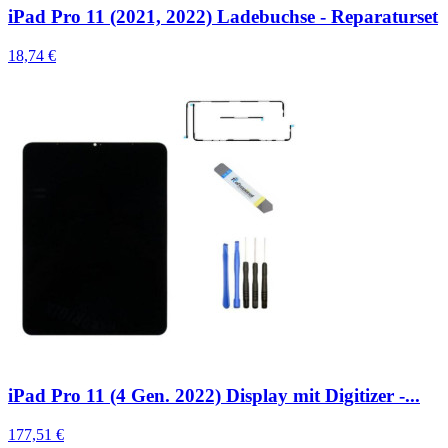
iPad Pro 11 (2021, 2022) Ladebuchse - Reparaturset
18,74 €
iPad Pro 11 (4 Gen. 2022) Display mit Digitizer -...
177,51 €