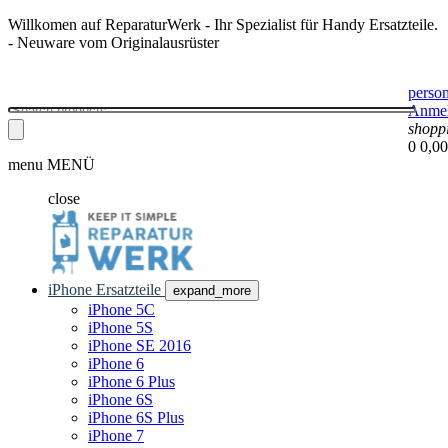
Willkomen auf ReparaturWerk - Ihr Spezialist für Handy Ersatzteile.
- Neuware vom Originalausrüster
perso
Anme
shopp
0
0,00
menu
MENÜ
close
iPhone Ersatzteile
expand_more
iPhone 5C
iPhone 5S
iPhone SE 2016
iPhone 6
iPhone 6 Plus
iPhone 6S
iPhone 6S Plus
iPhone 7