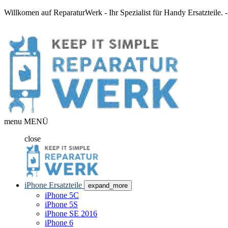
Willkomen auf ReparaturWerk - Ihr Spezialist für Handy Ersatzteile.
menu
MENÜ
close
iPhone Ersatzteile
expand_more
iPhone 5C
iPhone 5S
iPhone SE 2016
iPhone 6