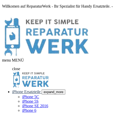
Willkomen auf ReparaturWerk - Ihr Spezialist für Handy Ersatzteile.
menu
MENÜ
close
iPhone Ersatzteile
expand_more
iPhone 5C
iPhone 5S
iPhone SE 2016
iPhone 6